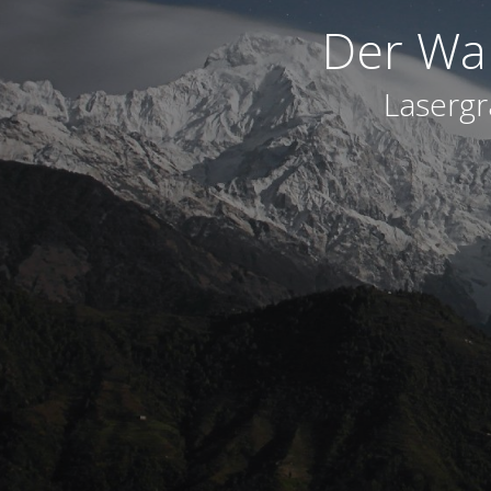
Der War
Lasergr